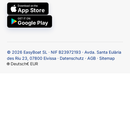
Download on the
App Store
GET IT ON
Google Play
© 2026
EasyBoat SL · NIF B23972193 · Avda. Santa Eulària
des Riu 23, 07800 Eivissa
·
Datenschutz
·
AGB
·
Sitemap
🌐
Deutsch
€ EUR