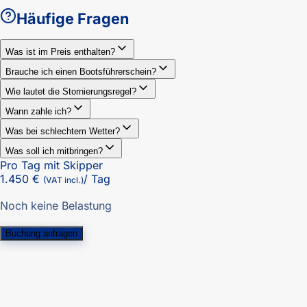
Häufige Fragen
Was ist im Preis enthalten?
Brauche ich einen Bootsführerschein?
Wie lautet die Stornierungsregel?
Wann zahle ich?
Was bei schlechtem Wetter?
Was soll ich mitbringen?
Pro Tag mit Skipper
1.450 €
/ Tag
(VAT incl.)
Noch keine Belastung
Buchung anfragen