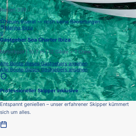
Ranieri 330
Neues Inserat — noch keine Bewertungen
Marina Ibiza
S
Gastgeber
Sea Charter Ibiza
Motorboot
|
10.7
m |
12 Gäste + 1 Crew
Alle Boote dieses Gastgebers ansehen
Alle Boote dieses Gastgebers ansehen
Professioneller Skipper inklusive
Entspannt genießen – unser erfahrener Skipper kümmert
sich um alles.