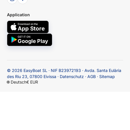
Application
Download on the
App Store
GET IT ON
Google Play
© 2026
EasyBoat SL · NIF B23972193 · Avda. Santa Eulària
des Riu 23, 07800 Eivissa
·
Datenschutz
·
AGB
·
Sitemap
🌐
Deutsch
€ EUR