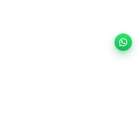
EasyBoat
Folge uns
Über uns
Karriere