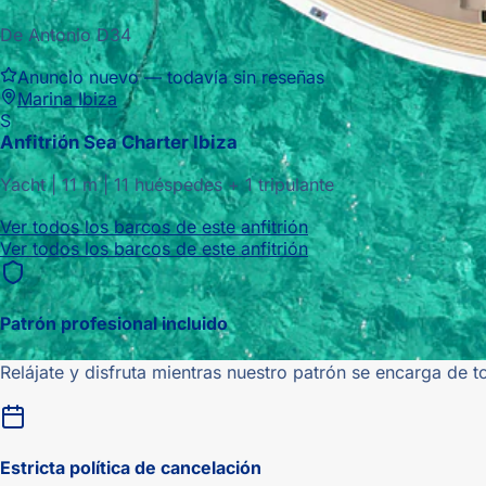
De Antonio D34
Anuncio nuevo — todavía sin reseñas
Marina Ibiza
S
Anfitrión
Sea Charter Ibiza
Yacht
|
11
m |
11 huéspedes + 1 tripulante
Ver todos los barcos de este anfitrión
Ver todos los barcos de este anfitrión
Patrón profesional incluido
Relájate y disfruta mientras nuestro patrón se encarga de t
Estricta
política de cancelación