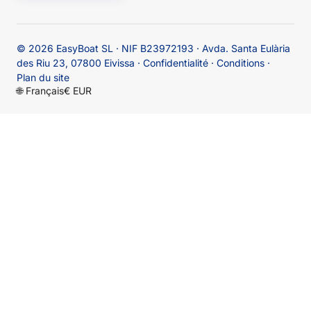
© 2026
EasyBoat SL · NIF B23972193 · Avda. Santa Eulària
des Riu 23, 07800 Eivissa
·
Confidentialité
·
Conditions
·
Plan du site
🌐
Français
€ EUR