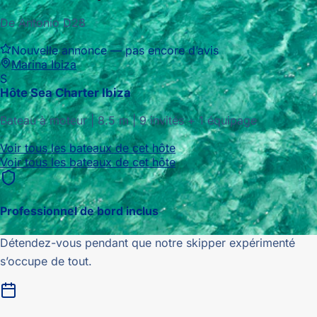
De Antonio D28
Nouvelle annonce — pas encore d’avis
Marina Ibiza
S
Hôte
Sea Charter Ibiza
Bateau à moteur
|
8.5
m |
9 invités + 1 équipage
Voir tous les bateaux de cet hôte
Voir tous les bateaux de cet hôte
Professionnel de bord inclus
Détendez-vous pendant que notre skipper expérimenté
s’occupe de tout.