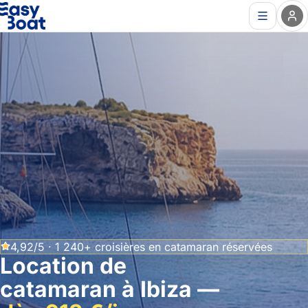
4,92/5 · 1 240+ croisières en catamaran réservées
Location de
catamaran à Ibiza —