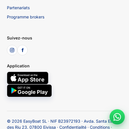
Partenariats
Programme brokers
Suivez-nous
Application
Download on the
App Store
GET IT ON
Google Play
© 2026
EasyBoat SL · NIF B23972193 · Avda. Santa Eulària
des Riu 23, 07800 Eivissa
·
Confidentialité
·
Conditions
·