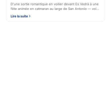
D'une sortie romantique en voilier devant Es Vedrà à une
fête animée en catmaran au large de San Antonio — voici
les 10 meilleures expériences de croisière au coucher du
Lire la suite
soleil à Ibiza pour 2026.