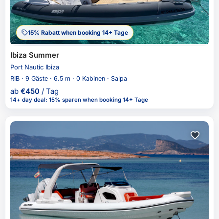
15% Rabatt when booking 14+ Tage
Ibiza Summer
Port Nautic Ibiza
RIB · 9 Gäste · 6.5 m · 0 Kabinen · Salpa
ab
€
450
/ Tag
14+ day deal
:
15% sparen
when booking 14+ Tage