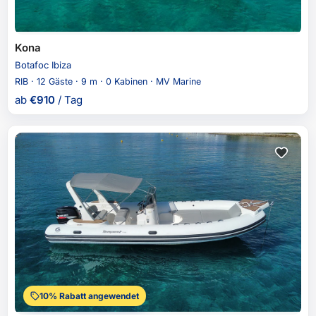
Kona
Botafoc Ibiza
RIB · 12 Gäste · 9 m · 0 Kabinen · MV Marine
ab
€
910
/ Tag
10% Rabatt angewendet