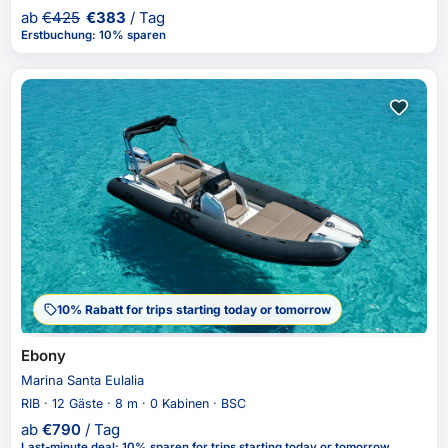
ab
€
425
€
383
/ Tag
Erstbuchung
:
10% sparen
10% Rabatt for trips starting today or tomorrow
Ebony
Marina Santa Eulalia
RIB · 12 Gäste · 8 m · 0 Kabinen · BSC
ab
€
790
/ Tag
Last-minute deal
:
10% sparen
for trips starting today or tomorrow