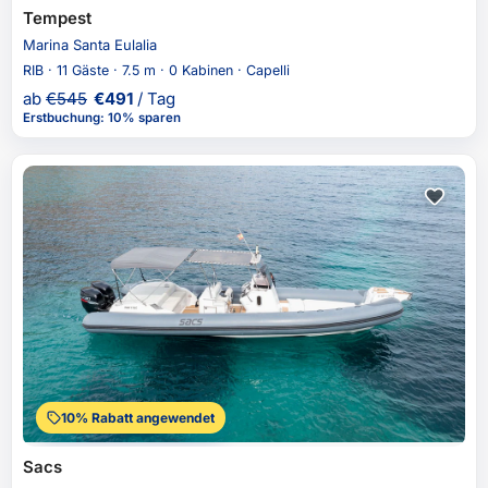
Tempest
Marina Santa Eulalia
RIB · 11 Gäste · 7.5 m · 0 Kabinen · Capelli
ab
€
545
€
491
/ Tag
Erstbuchung
:
10% sparen
10% Rabatt angewendet
Sacs