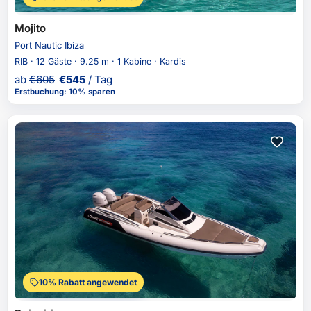
Mojito
Port Nautic Ibiza
RIB · 12 Gäste · 9.25 m · 1 Kabine · Kardis
ab
€
605
€
545
/ Tag
Erstbuchung
:
10% sparen
10% Rabatt angewendet