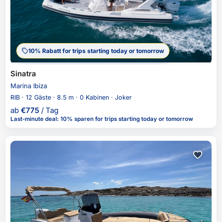
10% Rabatt for trips starting today or tomorrow
Sinatra
Marina Ibiza
RIB · 12 Gäste · 8.5 m · 0 Kabinen · Joker
ab
€
775
/ Tag
Last-minute deal
:
10% sparen
for trips starting today or tomorrow