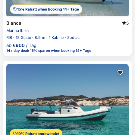
15% Rabatt when booking 14+ Tage
Bianca
5
Marina Ibiza
RIB · 12 Gäste · 8.9 m · 1 Kabine · Zodiac
ab
€
900
/ Tag
14+ day deal
:
15% sparen
when booking 14+ Tage
10% Rabatt angewendet