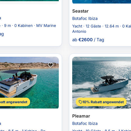
Seastar
a
Botafoc Ibiza
e · 9 m · 0 Kabinen · MV Marine
Yacht · 12 Gäste · 12.64 m · 0 K
Antonio
ag
ab
€
2600
/ Tag
att angewendet
10% Rabatt angewendet
Pleamar
a
Botafoc Ibiza