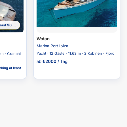
5% Rabatt when booking at least 90 Tage ahead
Wotan
Marina Port Ibiza
Yacht · 12 Gäste · 11.63 m · 2 Kabinen · Fjord
en · Cranchi
ab
€
2000
/ Tag
king at least