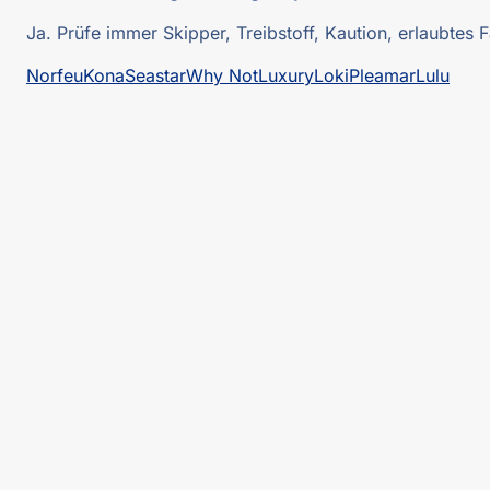
Ja. Prüfe immer Skipper, Treibstoff, Kaution, erlaubtes
Norfeu
Kona
Seastar
Why Not
Luxury
Loki
Pleamar
Lulu