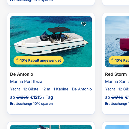
10% Rabatt angewendet
10% Rab
De Antonio
Red Storm
Marina Port Ibiza
Marina Santa
Yacht · 12 Gäste · 12 m · 1 Kabine · De Antonio
Yacht · 12 Gä
ab
€
1350
€
1215
/ Tag
ab
€
1740
€
Erstbuchung
:
10% sparen
Erstbuchung
: