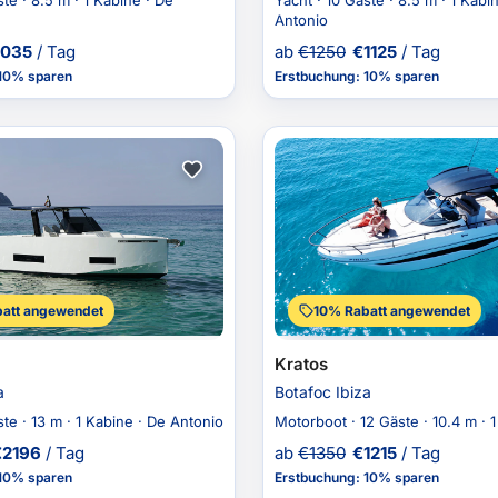
ste · 8.5 m · 1 Kabine · De
Yacht · 10 Gäste · 8.5 m · 1 Kabi
Antonio
1035
/ Tag
ab
€
1250
€
1125
/ Tag
10% sparen
Erstbuchung
:
10% sparen
att angewendet
10% Rabatt angewendet
Kratos
a
Botafoc Ibiza
ste · 13 m · 1 Kabine · De Antonio
Motorboot · 12 Gäste · 10.4 m · 
€
2196
/ Tag
ab
€
1350
€
1215
/ Tag
10% sparen
Erstbuchung
:
10% sparen