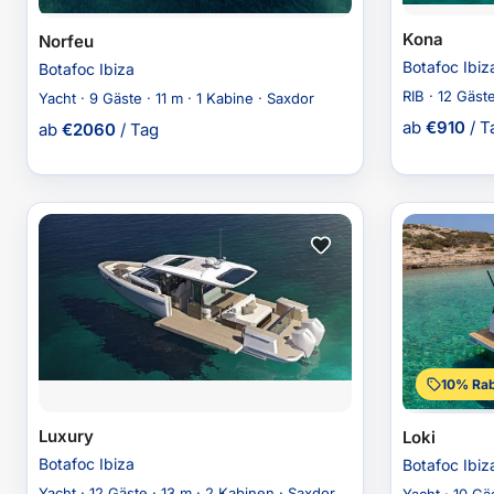
Kona
Norfeu
Botafoc Ibiz
Botafoc Ibiza
RIB · 12 Gäst
Yacht · 9 Gäste · 11 m · 1 Kabine · Saxdor
ab
€
910
/ T
ab
€
2060
/ Tag
10% Rab
Luxury
Loki
Botafoc Ibiza
Botafoc Ibiz
Yacht · 12 Gäste · 13 m · 2 Kabinen · Saxdor