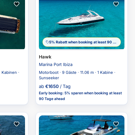
5% Rabatt when booking at least 90 Tage ahead
Hawk
Marina Port Ibiza
2 Kabinen ·
Motorboot · 9 Gäste · 11.06 m · 1 Kabine ·
Sunseeker
ab
€
1650
/ Tag
Early booking
:
5% sparen
when booking at least
90 Tage ahead