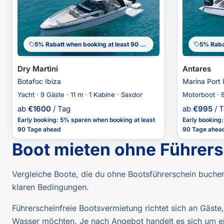
5% Rabatt when booking at least 90 Tage ahead
Dry Martini
Antares
Botafoc Ibiza
Marina Port 
Yacht · 9 Gäste · 11 m · 1 Kabine · Saxdor
Motorboot · 8
ab
€
1600
/ Tag
ab
€
995
/ 
Early booking
:
5% sparen
when booking at least
Early booking
90 Tage ahead
90 Tage ahea
Boot mieten ohne Führers
Vergleiche Boote, die du ohne Bootsführerschein buchen
klaren Bedingungen.
Führerscheinfreie Bootsvermietung richtet sich an Gäste
Wasser möchten. Je nach Angebot handelt es sich um ei