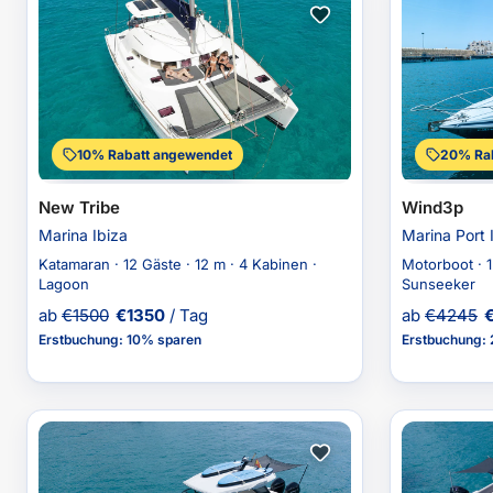
10% Rabatt angewendet
20% Rab
New Tribe
Wind3p
Marina Ibiza
Marina Port 
Katamaran · 12 Gäste · 12 m · 4 Kabinen ·
Motorboot · 1
Lagoon
Sunseeker
ab
€
1500
€
1350
/ Tag
ab
€
4245
Erstbuchung
:
10% sparen
Erstbuchung
: