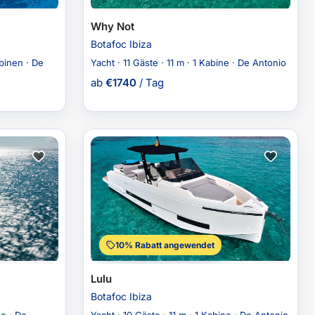
Why Not
Botafoc Ibiza
abinen · De
Yacht · 11 Gäste · 11 m · 1 Kabine · De Antonio
ab
€
1740
/ Tag
10% Rabatt angewendet
Lulu
Botafoc Ibiza