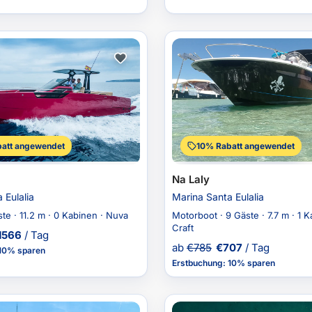
att angewendet
10% Rabatt angewendet
Na Laly
 Eulalia
Marina Santa Eulalia
ste · 11.2 m · 0 Kabinen · Nuva
Motorboot · 9 Gäste · 7.7 m · 1 K
Craft
1566
/ Tag
ab
€
785
€
707
/ Tag
10% sparen
Erstbuchung
:
10% sparen