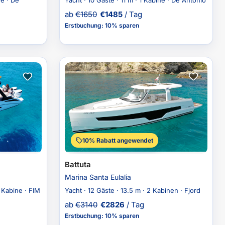
ne · De
Yacht · 10 Gäste · 11 m · 1 Kabine · De Antonio
ab
€
1650
€
1485
/ Tag
Erstbuchung
:
10% sparen
10% Rabatt angewendet
Battuta
Marina Santa Eulalia
1 Kabine · FIM
Yacht · 12 Gäste · 13.5 m · 2 Kabinen · Fjord
ab
€
3140
€
2826
/ Tag
Erstbuchung
:
10% sparen