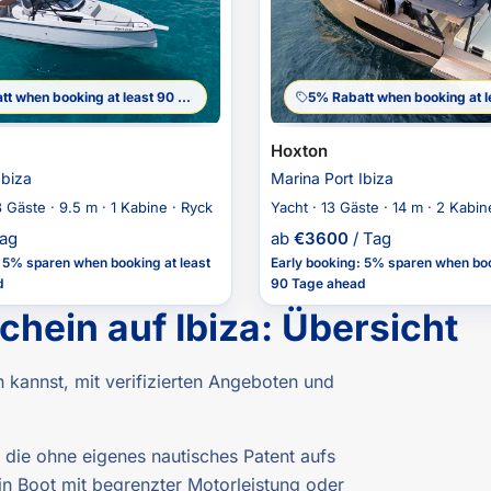
5% Rabatt when booking at least 90 Tage ahead
Hoxton
Ibiza
Marina Port Ibiza
 Gäste · 9.5 m · 1 Kabine · Ryck
Yacht · 13 Gäste · 14 m · 2 Kabin
Tag
ab
€
3600
/ Tag
:
5% sparen
when booking at least
Early booking
:
5% sparen
when boo
d
90 Tage ahead
chein auf Ibiza
:
Übersicht
 kannst, mit verifizierten Angeboten und
, die ohne eigenes nautisches Patent aufs
n Boot mit begrenzter Motorleistung oder