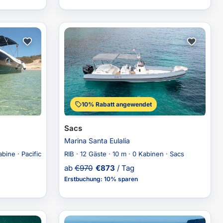
10% Rabatt angewendet
Sacs
Marina Santa Eulalia
abine · Pacific
RIB · 12 Gäste · 10 m · 0 Kabinen · Sacs
ab
€
970
€
873
/ Tag
Erstbuchung
:
10% sparen