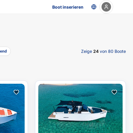
Boot inserieren
Zeige
24
von 80
Boote
gend