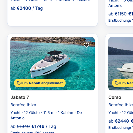
Yacht · 10 Gä
Antonio
ab
€
2400
/ Tag
ab
€
1150
€
Erstbuchung
:
10% Rabatt angewendet
10% Rab
Jabato 7
Corso
Botafoc Ibiza
Botafoc Ibiz
Yacht · 12 Gäste · 11.5 m · 1 Kabine · De
Yacht · 12 Gä
Antonio
ab
€
2440
ab
€
1940
€
1746
/ Tag
Erstbuchung
:
Erstbuchung
:
10% sparen