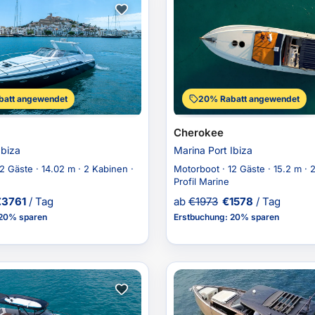
att angewendet
20% Rabatt angewendet
Cherokee
Ibiza
Marina Port Ibiza
2 Gäste · 14.02 m · 2 Kabinen ·
Motorboot · 12 Gäste · 15.2 m · 
Profil Marine
€
3761
/ Tag
ab
€
1973
€
1578
/ Tag
20% sparen
Erstbuchung
:
20% sparen